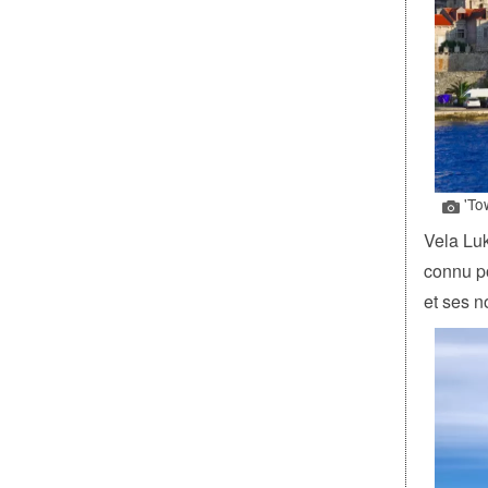
'Tow
Vela Luka
connu po
et ses n