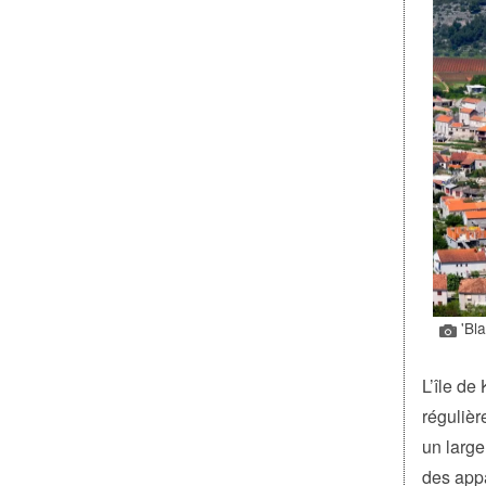
'Bla
L’île de 
régulièr
un large
des appa