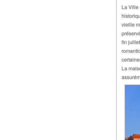
La Ville
historiq
vieille 
préservé
fin juil
romantiq
certaine
La maiso
assuréme