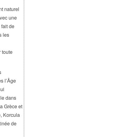
t naturel
avec une
 fait de
s les
 toute
s
ès l’Âge
qui
ile dans
la Grèce et
e, Korcula
tinée de