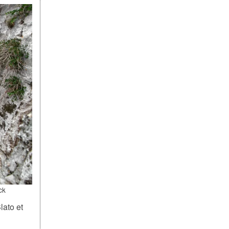
ck
lato et