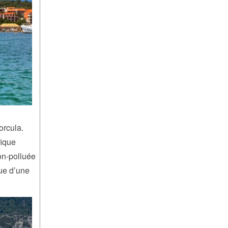
orcula.
fique
non-polluée
ue d’une