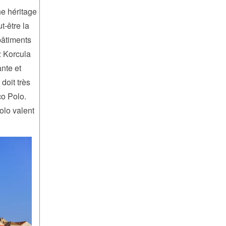
he héritage
t-être la
 bâtiments
z Korcula
nte et
doit très
co Polo.
olo valent