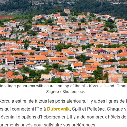
to village panorama with church on top of the hill- Korcula island, Croat
Zagreb / Shutterstock
Korcula est reliée à tous les ports alentours. Il y a des lignes de 
es qui connectent l’île à
Dubrovnik
, Split et Pelješac. Chaque vi
 éventail d’options d’hébergement. Il y a de nombreux hôtels de 
rtements privés pour satisfaire vos préférences.