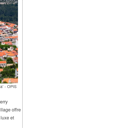
ia' - OPIS
ferry
llage offre
luxe et