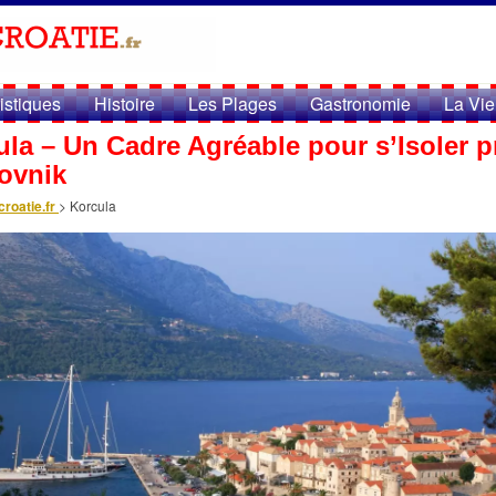
ristiques
Histoire
Les Plages
Gastronomie
La Vie
la – Un Cadre Agréable pour s’Isoler p
ovnik
roatie.fr
>
Korcula