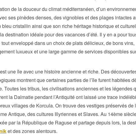
ation de la douceur du climat méditerranéen, d’un environnemen
avec ses pinèdes denses, des vignobles et des plages intactes 
 bleu cristallin ainsi que son riche héritage historique et culturel
la destination idéale pour des vacances d’été. Il y en a pour tou
e tout enveloppé dans un choix de plats délicieux, de bons vins,
gement luxueux et une large gamme de services disponibles sur
est une île avec une histoire ancienne et riche. Des découverte
giques montrent que certaines parties de l’île furent habitées d
e. Toutes les tribus, les civilisations anciennes et les légendes 
rent la Dalmatie pendant l’Antiquité ont laissé une trace indéléb
eux villages de Korcula. On trouve des vestiges préservés de 
me Antique, des cultures Illyriennes et Slaves. Au 14ème siècl
xée par la République de Raguse et partage depuis lors, la des
nik
et des zones alentours.