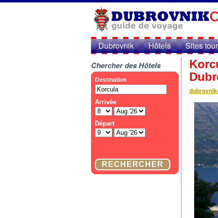
Dubrovnik
Hôtels
Sites tou
Korcu
Chercher des Hôtels
Dubr
dubrovnikc