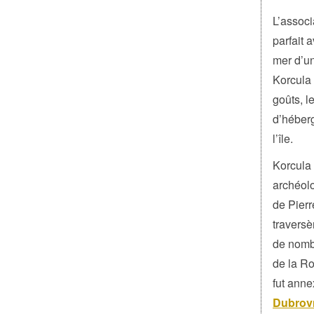
L’associ
parfait 
mer d’un
Korcula 
goûts, l
d’héber
l’île.
Korcula 
archéolo
de Pierr
traversè
de nombr
de la Ro
fut anne
Dubrov