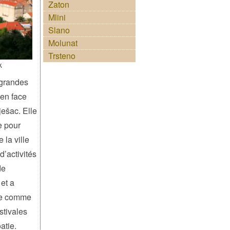
Zaton
Mlini
Slano
Molunat
Trsteno
k
 grandes
 en face
ješac. Elle
e pour
e la ville
 d’activités
de
 et a
ée comme
stivales
atie.