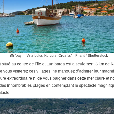
'bay in Vela Luka, Korcula. Croatia.' - Phant / Shutterstock
t situé au centre de l’île et Lumbarda est à seulement 6 km de K
e vous visiterez ces villages, ne manquez d’admirer leur magni
ture extraordinaire ni de vous baigner dans cette mer claire et 
 des innombrables plages en contemplant le spectacle magnifiq
ntacte.