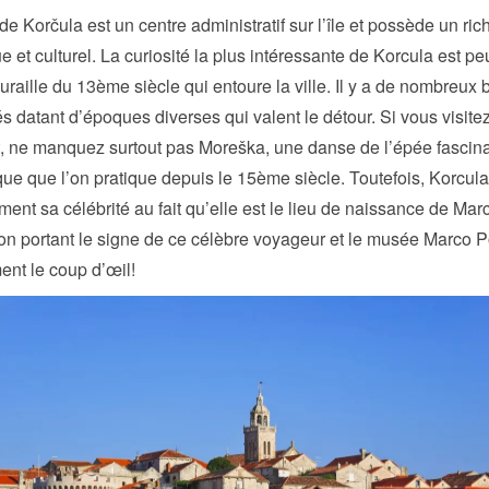
 de Korčula est un centre administratif sur l’île et possède un ric
ue et culturel. La curiosité la plus intéressante de Korcula est peu
muraille du 13ème siècle qui entoure la ville. Il y a de nombreux
s datant d’époques diverses qui valent le détour. Si vous visite
let, ne manquez surtout pas Moreška, une danse de l’épée fascina
ue que l’on pratique depuis le 15ème siècle. Toutefois, Korcula 
ment sa célébrité au fait qu’elle est le lieu de naissance de Mar
n portant le signe de ce célèbre voyageur et le musée Marco P
nt le coup d’œil!